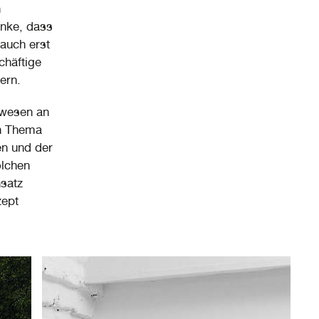
h
anke, dass
 auch erst
chäftige
ern.
ewesen an
in Thema
n und der
olchen
satz
zept