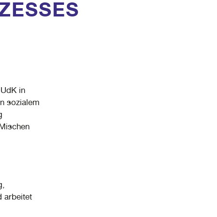
ZESSES
 UdK in
on sozialem
g
 Mischen
g,
 arbeitet