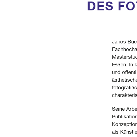
DES F
János Buck
Fachhochsc
Masterstud
Essen. In 
und öffen
ästhetisch
fotografisc
charakteris
Seine Arbe
Publikatio
Konzeption
als Künstle