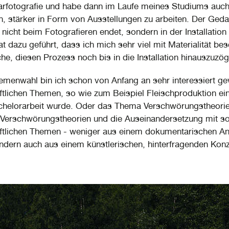
rfotografie und habe dann im Laufe meines Studiums auc
, stärker in Form von Ausstellungen zu arbeiten. Der Ged
 nicht beim Fotografieren endet, sondern in der Installation
at dazu geführt, dass ich mich sehr viel mit Materialität bes
he, diesen Prozess noch bis in die Installation hinauszuzög
emenwahl bin ich schon von Anfang an sehr interessiert g
ftlichen Themen, so wie zum Beispiel Fleischproduktion e
chelorarbeit wurde. Oder das Thema Verschwörungstheorie
Verschwörungstheorien und die Auseinandersetzung mit s
ftlichen Themen - weniger aus einem dokumentarischen An
ndern auch aus einem künstlerischen, hinterfragenden Kon