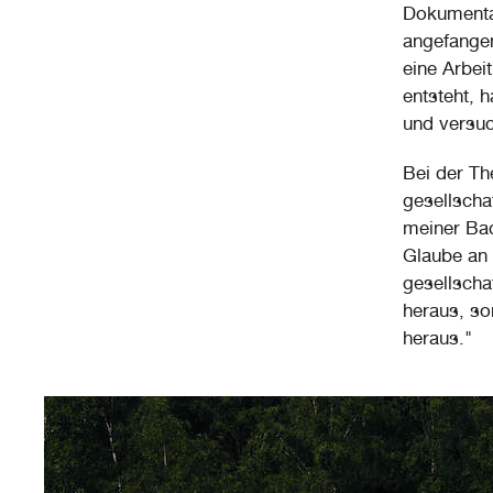
Dokumenta
angefangen
eine Arbeit
entsteht, h
und versuc
Bei der Th
gesellscha
meiner Ba
Glaube an 
gesellscha
heraus, so
heraus."