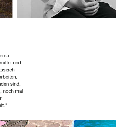
Thema
ittel und
assisch
rbeiten,
nden sind,
k, noch mal
r
it."