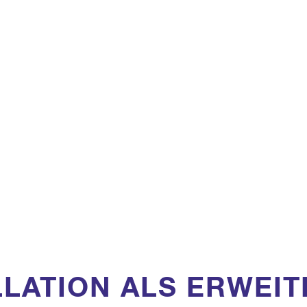
UCK
SIT
LLATION ALS ERWEI