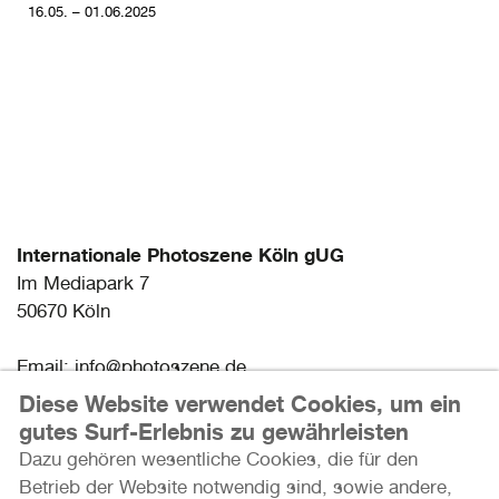
16.05. – 01.06.2025
Internationale Photoszene Köln gUG
Im Mediapark 7
50670 Köln
Email: info@photoszene.de
Telefon: +49 (0)221 - 966 72 377
Diese Website verwendet Cookies, um ein
Bürozeiten: Mo - Do 9:00 - 15:00 Uhr
gutes Surf-Erlebnis zu gewährleisten
Dazu gehören wesentliche Cookies, die für den
Presse
Betrieb der Website notwendig sind, sowie andere,