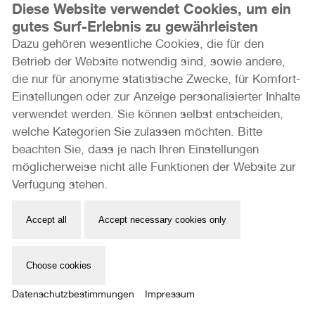
Diese Website verwendet Cookies, um ein
Wylie - Koeln-Art-Projects | Stream - Ralf Tietz -
gutes Surf-Erlebnis zu gewährleisten
Kölner Filmhaus | Momentaufnahme - Kontrastlabor
Dazu gehören wesentliche Cookies, die für den
zum 30. Geburtstag - Gruppenausstellung -
Betrieb der Website notwendig sind, sowie andere,
Kontrastlabor | Rückzugsort Schrebergarten - Katja
die nur für anonyme statistische Zwecke, für Komfort-
Richter - Kunst im Salon | Gesichter der Flucht -
Einstellungen oder zur Anzeige personalisierter Inhalte
Gruppenausstellung - Lindgens Kantine | Back to
verwendet werden. Sie können selbst entscheiden,
Rojava - Mark Mühlhaus - Naturfreundehaus Köln Kalk
welche Kategorien Sie zulassen möchten. Bitte
| Menschenräume - Gruppenausstellung - Odonien
beachten Sie, dass je nach Ihren Einstellungen
(gegenüber dem Pascha) | Alle Systeme arbeiten
möglicherweise nicht alle Funktionen der Website zur
einwandfrei - Gruppenausstellung - Plot | 50 Rupees
Verfügung stehen.
Only – Straßenhändler in Rajastha -
Gruppenausstellung - Rotonda Galerie (1. Etage) | Au
Accept all
Accept necessary cookies only
Contraire - Gruppenausstellung - Rufffactory | Rhein
auf, Rhein ab - Joachim Rieger - Saturn Connect |
Kontrakt - Gruppenausstellung - Kontrakt |
Choose cookies
Perspektiven - Paulo dos Santos - Stadt Köln,
Datenschutzbestimmungen
Impressum
Diversity, Kommunales Integrationszentrum | Iris -