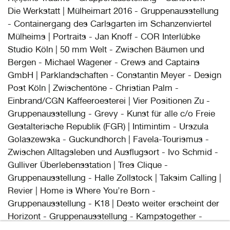
Die Werkstatt | Mülheimart 2016 - Gruppenausstellung
- Containergang des Carlsgarten im Schanzenviertel
Mülheims | Portraits - Jan Knoff - COR Interlübke
Studio Köln | 50 mm Welt - Zwischen Bäumen und
Bergen - Michael Wagener - Crews and Captains
GmbH | Parklandschaften - Constantin Meyer - Design
Post Köln | Zwischentöne - Christian Palm -
Einbrand/CGN Kaffeeroesterei | Vier Positionen Zu -
Gruppenausstellung - Grevy - Kunst für alle c/o Freie
Gestalterische Republik (FGR) | Intimintim - Urszula
Golaszewska - Guckundhorch | Favela-Tourismus -
Zwischen Alltagsleben und Ausflugsort - Ivo Schmid -
Gulliver Überlebensstation | Tres Clique -
Gruppenausstellung - Halle Zollstock | Taksim Calling |
Revier | Home is Where You’re Born -
Gruppenausstellung - K18 | Desto weiter erscheint der
Horizont - Gruppenausstellung - Kampstogether -
Raum für Kunst und Musik | Pompeii Archive - William