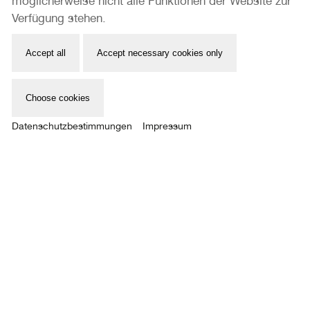
möglicherweise nicht alle Funktionen der Website zur
Verfügung stehen.
Accept all
Accept necessary cookies only
32
DAS LIED DER STRASSE
Choose cookies
ATELIER ANNA E. STÄRK
12.05. – 21.05.2023
Datenschutzbestimmungen
Impressum