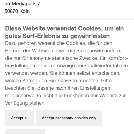
Im Mediapark 7
50670 Köln
Email: info@photoszene.de
Diese Website verwendet Cookies, um ein
Telefon: +49 (0)221 - 966 72 377
gutes Surf-Erlebnis zu gewährleisten
Bürozeiten: Mo - Do 9:00 - 15:00 Uhr
Dazu gehören wesentliche Cookies, die für den
Betrieb der Website notwendig sind, sowie andere,
Presse
die nur für anonyme statistische Zwecke, für Komfort-
Datenschutz
Einstellungen oder zur Anzeige personalisierter Inhalte
Impressum
verwendet werden. Sie können selbst entscheiden,
welche Kategorien Sie zulassen möchten. Bitte
Herzlichen Dank an unsere Förderer und Partner
beachten Sie, dass je nach Ihren Einstellungen
möglicherweise nicht alle Funktionen der Website zur
Verfügung stehen.
Accept all
Accept necessary cookies only