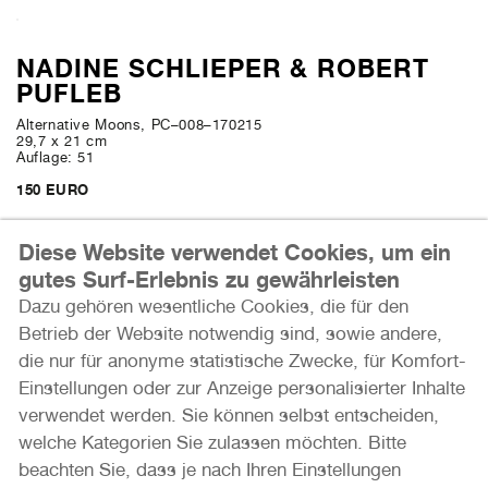
NADINE SCHLIEPER & ROBERT
PUFLEB
Alternative Moons, PC–008–170215
29,7 x 21 cm
Auflage: 51
150 EURO
Diese Website verwendet Cookies, um ein
Mehr erfahren
gutes Surf-Erlebnis zu gewährleisten
Dazu gehören wesentliche Cookies, die für den
Internationale Photoszene Köln gUG
Betrieb der Website notwendig sind, sowie andere,
Im Mediapark 7
die nur für anonyme statistische Zwecke, für Komfort-
50670 Köln
Einstellungen oder zur Anzeige personalisierter Inhalte
verwendet werden. Sie können selbst entscheiden,
Email: info@photoszene.de
welche Kategorien Sie zulassen möchten. Bitte
HOLLY SCHMIDT
Telefon: +49 (0)221 - 966 72 377
beachten Sie, dass je nach Ihren Einstellungen
Bürozeiten: Mo - Do 9:00 - 15:00 Uhr
Lost Lessons, 2017 - ongoing