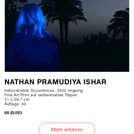
NATHAN PRAMUDIYA ISHAR
Indiscernible Occurrences, 2022-ongoing
Fine Art Print auf seidenmattes Papier
21 x 29,7 cm
Auflage: 30
95 EURO
Mehr erfahren