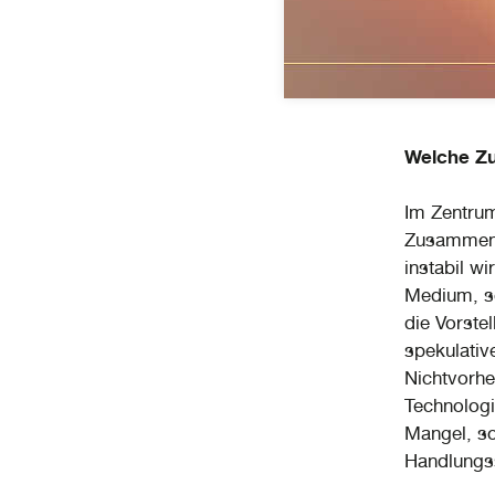
Welche Zu
Im Zentru
Zusammenl
instabil w
Medium, so
die Vorste
spekulativ
Nichtvorhe
Technologi
Mangel, so
Handlungs