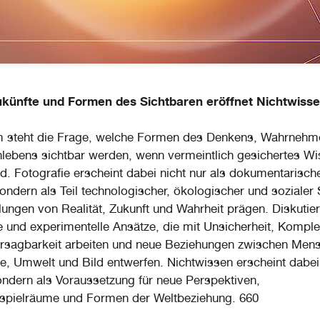
künfte und Formen des Sichtbaren eröffnet Nichtwiss
m steht die Frage, welche Formen des Denkens, Wahrnehm
ebens sichtbar werden, wenn vermeintlich gesichertes Wi
ird. Fotografie erscheint dabei nicht nur als dokumentarisch
ndern als Teil technologischer, ökologischer und sozialer
llungen von Realität, Zukunft und Wahrheit prägen. Diskutie
e und experimentelle Ansätze, die mit Unsicherheit, Komple
rsagbarkeit arbeiten und neue Beziehungen zwischen Men
e, Umwelt und Bild entwerfen. Nichtwissen erscheint dabei 
ndern als Voraussetzung für neue Perspektiven,
spielräume und Formen der Weltbeziehung. 660