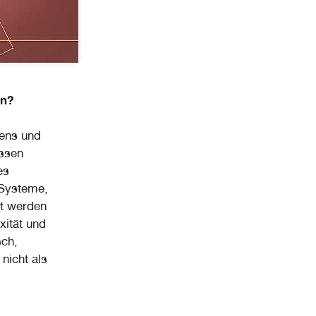
en?
ens und
ssen
es
 Systeme,
rt werden
xität und
sch,
nicht als