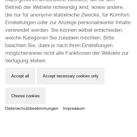
Betrieb der Website notwendig sind, sowie andere,
die nur für anonyme statistische Zwecke, für Komfort-
Einstellungen oder zur Anzeige personalisierter Inhalte
verwendet werden. Sie können selbst entscheiden,
welche Kategorien Sie zulassen möchten. Bitte
Internationale Photoszene Köln gUG
beachten Sie, dass je nach Ihren Einstellungen
Im Mediapark 7
möglicherweise nicht alle Funktionen der Website zur
50670 Köln
Verfügung stehen.
Email: info@photoszene.de
Accept all
Accept necessary cookies only
Telefon: +49 (0)221 - 966 72 377
Bürozeiten: Mo - Do 9:00 - 15:00 Uhr
Choose cookies
Presse
Datenschutzbestimmungen
Impressum
Datenschutz
Impressum
Herzlichen Dank an unsere Förderer und Partner