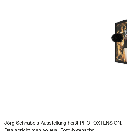
Jörg Schnabels Ausstellung heißt PHOTOXTENSION.
Das spricht man so aus: Foto·ix·tenschn.