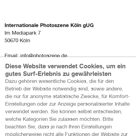
Internationale Photoszene Köln gUG
Im Mediapark 7
50670 Köln
Email: info@photoszene.de
Telefon: +49 (0)221 - 966 72 377
Diese Website verwendet Cookies, um ein
Bürozeiten: Mo - Do 9:00 - 15:00 Uhr
gutes Surf-Erlebnis zu gewährleisten
Dazu gehören wesentliche Cookies, die für den
Presse
Betrieb der Website notwendig sind, sowie andere,
Datenschutz
die nur für anonyme statistische Zwecke, für Komfort-
Impressum
Einstellungen oder zur Anzeige personalisierter Inhalte
verwendet werden. Sie können selbst entscheiden,
Herzlichen Dank an unsere Förderer und Partner
welche Kategorien Sie zulassen möchten. Bitte
beachten Sie, dass je nach Ihren Einstellungen
möglicherweise nicht alle Funktionen der Website zur