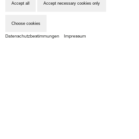
Accept all
Accept necessary cookies only
Choose cookies
Datenschutzbestimmungen
Impressum
89
WEGSEHEN ZWECKLOS
HOCHBUNKER ELSASSSTRASSE
11.05. – 25.05.2025