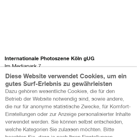
Internationale Photoszene Köln gUG
Im Mediapark 7
50670 Köln
Diese Website verwendet Cookies, um ein
gutes Surf-Erlebnis zu gewährleisten
Email: info@photoszene.de
Dazu gehören wesentliche Cookies, die für den
Telefon: +49 (0)221 - 966 72 377
Betrieb der Website notwendig sind, sowie andere,
Bürozeiten: Mo - Do 9:00 - 15:00 Uhr
die nur für anonyme statistische Zwecke, für Komfort-
Einstellungen oder zur Anzeige personalisierter Inhalte
Presse
verwendet werden. Sie können selbst entscheiden,
Datenschutz
welche Kategorien Sie zulassen möchten. Bitte
Impressum