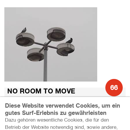
66
NO ROOM TO MOVE
LABOR FÜR KUNST UND FORSCHUNG
Diese Website verwendet Cookies, um ein
12.05. – 21.05.2023
gutes Surf-Erlebnis zu gewährleisten
Dazu gehören wesentliche Cookies, die für den
Betrieb der Website notwendig sind, sowie andere,