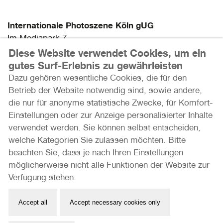
Internationale Photoszene Köln gUG
Im Mediapark 7
50670 Köln
Diese Website verwendet Cookies, um ein
gutes Surf-Erlebnis zu gewährleisten
Email: info@photoszene.de
Dazu gehören wesentliche Cookies, die für den
Telefon: +49 (0)221 - 966 72 377
Betrieb der Website notwendig sind, sowie andere,
Bürozeiten: Mo - Do 9:00 - 15:00 Uhr
die nur für anonyme statistische Zwecke, für Komfort-
Einstellungen oder zur Anzeige personalisierter Inhalte
verwendet werden. Sie können selbst entscheiden,
Presse
welche Kategorien Sie zulassen möchten. Bitte
Datenschutz
beachten Sie, dass je nach Ihren Einstellungen
Impressum
möglicherweise nicht alle Funktionen der Website zur
Herzlichen Dank an unsere Förderer und Partner
Verfügung stehen.
Accept all
Accept necessary cookies only