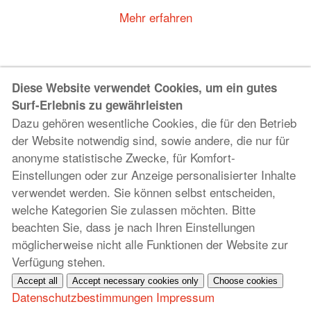
Mehr erfahren
Diese Website verwendet Cookies, um ein gutes
Denise Martin
Surf-Erlebnis zu gewährleisten
Dazu gehören wesentliche Cookies, die für den Betrieb
Grafikdesignerin und Szenenbildnerin, KISD Köln
der Website notwendig sind, sowie andere, die nur für
anonyme statistische Zwecke, für Komfort-
Mehr erfahren
Einstellungen oder zur Anzeige personalisierter Inhalte
verwendet werden. Sie können selbst entscheiden,
welche Kategorien Sie zulassen möchten. Bitte
beachten Sie, dass je nach Ihren Einstellungen
möglicherweise nicht alle Funktionen der Website zur
Mina Amiri
Verfügung stehen.
Accept all
Accept necessary cookies only
Choose cookies
Filmemacherin und Fotografin aus Köln, KHM Köln
Datenschutzbestimmungen
Impressum