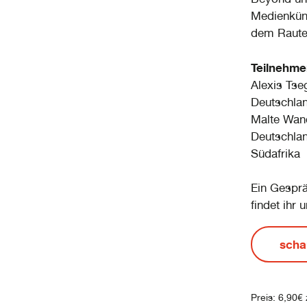
Medienküns
dem Raute
Teilnehme
Alexis Tse
Deutschlan
Malte Wand
Deutschlan
Südafrika
Ein Gesprä
findet ihr
scha
Preis: 6,90€