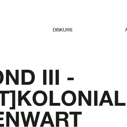
DISKURS
D III -
T]KOLONIAL
ENWART