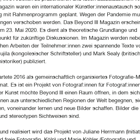
azin waren ein internationaler Künstler:innenaustausch so
ng mit Rahmenprogramm geplant. Wegen der Pandemie mus
ungen verschoben werden. Das Beyond III Magazin erschei
am 23. Mai 2020. Es dient als theoretische Grundlange und
unkt für zukünftige Diskussionen. Im Magazin werden neb
chen Arbeiten der Teilnehmer:innen zwei spannende Texte v
ila (kongolesischer Schriftsteller) und Mark Sealy (britisc
istoriker) publiziert.
rtete 2016 als gemeinschaftlich organisiertes Fotografie-
mat. Es ist ein Projekt von Fotograf:innen für Fotograf:inne
r Kunst möchte Beyond III einen Raum öffnen, in dem sich
nnen aus unterschiedlichen Regionen der Welt begegnen, si
n, voneinander lernen und neue Bilder schaffen. Bilder die
und stereotypen Sichtweisen sind.
und realisiert wird das Projekt von Juliane Herrmann (Initia
 freie Fotografin, Köln) und Marie Köhler (Fotografin und