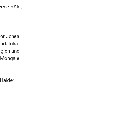
zene Köln,
ger Jenss,
üdafrika |
lgien und
 Mongale,
 Halder