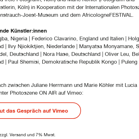
tlerin, Köln) in Kooperation mit der Internationalen Photos
nstrauch-Joest-Museum und dem AfricologneFESTIVAL.
nde Künstler:innen
gba, Nigeria | Federico Clavarino, England und Italien | Hol
d | Ilvy Njiokiktjien, Niederlande | Manyatsa Monyamane, S
el, Deutschland | Nora Hase, Deutschland | Oliver Leu, Be
d | Paul Shemisi, Demokratische Republik Kongo | Puleng
ch zwischen Juliane Herrmann und Marie Köhler mit Lucia
 unter Photoszene ON AIR auf Vimeo:
ut das Gespräch auf Vimeo
 zzgl. Versand und 7% Mwst.