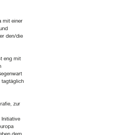
 mit einer
 und
er den/die
t eng mit
n
 Gegenwart
 tagtäglich
afie, zur
Initiative
europa
 Neben dem