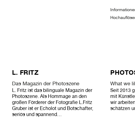
Informatione
Hochauflösen
L. FRITZ
PHOTO
Das Magazin der Photoszene
What we li
L. Fritz ist das bilinguale Magazin der
Seit 2013 g
Photoszene. Als Hommage an den
mit Künstle
großen Förderer der Fotografie L.Fritz
wir arbeite
Gruber ist er Echolot und Botschafter,
schätzen u
seriös und spannend…