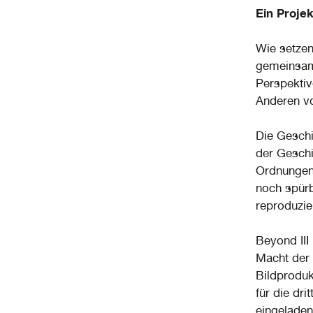
Ein Proje
Wie setzen
gemeinsame
Perspektiv
Anderen v
Die Geschi
der Geschi
Ordnungen 
noch spürb
reproduzie
Beyond III
Macht der 
Bildprodukt
für die dr
eingeladen