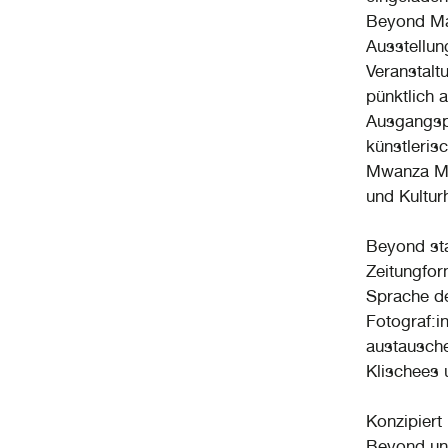
Beyond Mag
Ausstellu
Veranstalt
pünktlich 
Ausgangsp
künstleris
Mwanza Muj
und Kulturh
Beyond sta
Zeitungfor
Sprache de
Fotograf:i
austausche
Klischees 
Konzipiert 
Beyond und