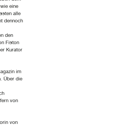
wie eine
sten alle
nt dennoch
en den
on Fiston
her Kurator
Magazin im
n. Über die
ch
 fern von
torin von