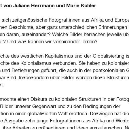
kt von Juliane Herrmann und Marie Köhler
 sich zeitgenössische Fotograf:innen aus Afrika und Europa
n Geschichte, aber ganz unterschiedlichen Erinnerungen
en daran, auseinander? Welche Bilder herrschen jeweils üb
or? Und was können wir voneinander lernen?
chte des westlichen Kapitalismus und der Globalisierung is
chte des Kolonialismus verbunden. Sie haben zu koloniale
und Beziehungen geführt, die auch in der postkolonialen
ar sind. Insbesondere über Bilder werden diese Strukturen
rt.
 möchte einen Diskurs zu kolonialen Strukturen in der Fotogr
Bilder unserer Gegenwart und zu den Bedingungen der
ion in einer globalisierten Welt eröffnen. Deswegen hat die 
itte Ausgabe zehn junge Fotograf:innen aus Afrika und West
, ihre Arbeiten zu präsentieren und Ideen auszutauschen.