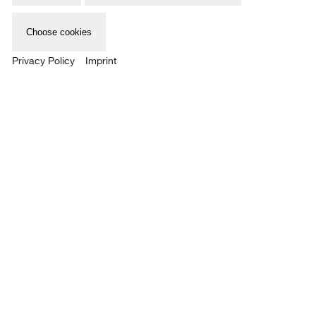
Mehr erfahren
Choose cookies
Privacy Policy
Imprint
ELINOR CARUCCI
Midlife
Mehr erfahren